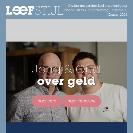
Online magazine Ledenvereniging
Thebe Extra -
1e jaargang, uitgave 1,
Zomer 2023
Jong & Oud
over geld
naar intro
naar interview