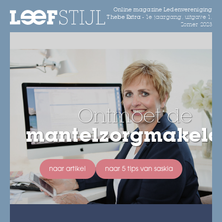
Online magazine Ledenvereniging
Thebe Extra -
1e jaargang, uitgave 1,
Zomer 2023
Ontmoet de
mantelzorgmakela
naar artikel
naar 5 tips van saskia