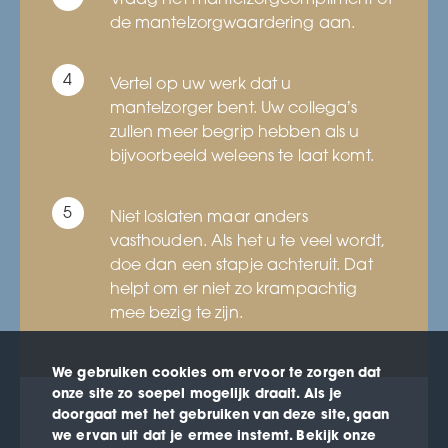
Vraag het mantelzorgcompliment of
de mantelzorgwaardering aan.
Vertel op uw werk dat u
mantelzorger bent. Uw collega’s
zullen meer begrip hebben als u
bijvoorbeeld weleens te laat komt.
Niet loslaten maar anders
vasthouden. Als het u te veel wordt,
doe dan een stapje achteruit. Dat
helpt om er niet zo krampachtig
mee bezig te zijn.
We gebruiken cookies om ervoor te zorgen dat
onze site zo soepel mogelijk draait. Als je
doorgaat met het gebruiken van deze site, gaan
we ervan uit dat je ermee instemt. Bekijk onze