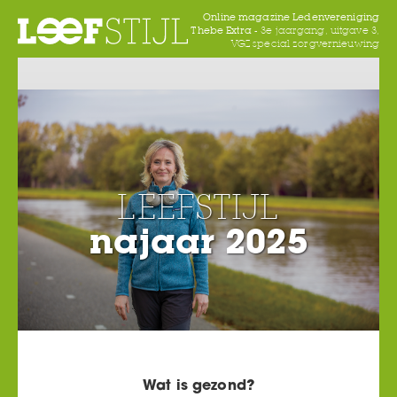
Online magazine Ledenvereniging
Thebe Extra -
3e jaargang, uitgave 3,
VGZ special zorgvernieuwing
LEEFSTIJL
najaar 2025
Wat is gezond?