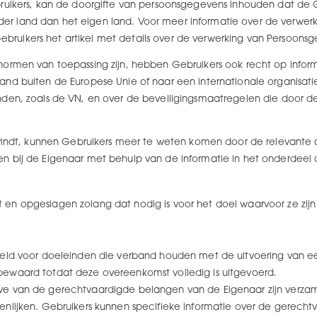
bruikers, kan de doorgifte van persoonsgegevens inhouden dat de
 land dan het eigen land. Voor meer informatie over de verwerki
ruikers het artikel met details over de verwerking van Persoons
normen van toepassing zijn, hebben Gebruikers ook recht op infor
nd buiten de Europese Unie of naar een internationale organisatie
nden, zoals de VN, en over de beveiligingsmaatregelen die door 
svindt, kunnen Gebruikers meer te weten komen door de relevante a
n bij de Eigenaar met behulp van de informatie in het onderdeel 
en opgeslagen zolang dat nodig is voor het doel waarvoor ze zijn
meld voor doeleinden die verband houden met de uitvoering van e
ewaard totdat deze overeenkomst volledig is uitgevoerd.
e van de gerechtvaardigde belangen van de Eigenaar zijn verza
enlijken. Gebruikers kunnen specifieke informatie over de gerech