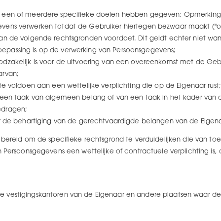
r een of meerdere specifieke doelen hebben gegeven; Opmerking
vens verwerken totdat de Gebruiker hiertegen bezwaar maakt ("op
van de volgende rechtsgronden voordoet. Dit geldt echter niet wa
epassing is op de verwerking van Persoonsgegevens;
dzakelijk is voor de uitvoering van een overeenkomst met de Geb
arvan;
te voldoen aan een wettelijke verplichting die op de Eigenaar rust;
 een taak van algemeen belang of van een taak in het kader van 
edragen;
or de behartiging van de gerechtvaardigde belangen van de Eigen
 bereid om de specifieke rechtsgrond te verduidelijken die van toe
n Persoonsgegevens een wettelijke of contractuele verplichting is,
vestigingskantoren van de Eigenaar en andere plaatsen waar de pa