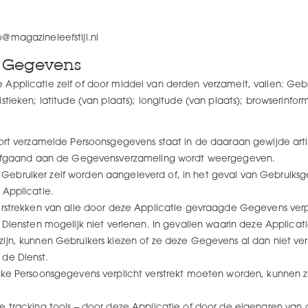
o@magazineleefstijl.nl
e Gegevens
Applicatie zelf of door middel van derden verzamelt, vallen: Geb
istieken; latitude (van plaats); longitude (van plaats); browserin
oort verzamelde Persoonsgegevens staat in de daaraan gewijde artik
oorafgaand aan de Gegevensverzameling wordt weergegeven.
Gebruiker zelf worden aangeleverd of, in het geval van Gebruiks
 Applicatie.
erstrekken van alle door deze Applicatie gevraagde Gegevens verp
 Diensten mogelijk niet verlenen. In gevallen waarin deze Applicat
ijn, kunnen Gebruikers kiezen of ze deze Gegevens al dan niet ve
 de Dienst.
elke Persoonsgegevens verplicht verstrekt moeten worden, kunnen
re tracking tools – door deze Applicatie of door de eigenaren van