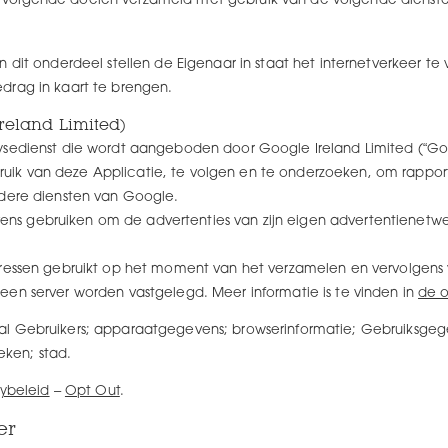
volgende doelen verzameld met gebruik van de volgende dienste
 dit onderdeel stellen de Eigenaar in staat het internetverkeer te
drag in kaart te brengen.
reland Limited)
ysedienst die wordt aangeboden door Google Ireland Limited (“Go
k van deze Applicatie, te volgen en te onderzoeken, om rapport
ndere diensten van Google.
s gebruiken om de advertenties van zijn eigen advertentienetwer
dressen gebruikt op het moment van het verzamelen en vervolgens 
een server worden vastgelegd. Meer informatie is te vinden in
de o
l Gebruikers; apparaatgegevens; browserinformatie; Gebruiksgegev
ieken; stad.
cybeleid
–
Opt Out
.
er