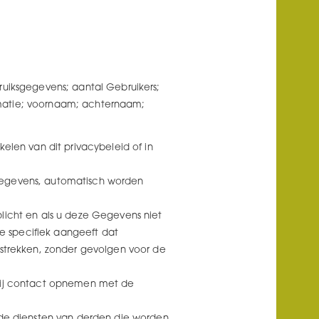
ruiksgegevens; aantal Gebruikers;
formatie; voornaam; achternaam;
elen van dit privacybeleid of in
gegevens, automatisch worden
licht en als u deze Gegevens niet
ie specifiek aangeeft dat
rstrekken, zonder gevolgen voor de
 zij contact opnemen met de
 de diensten van derden die worden