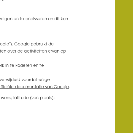
n:
 volgen en te analyseren en dit kan
ogle”). Google gebruikt de
en over de activiteiten ervan op
k in te kaderen en te
verwijderd voordat enige
fficiële documentatie van Google
.
ens; latitude (van plaats);