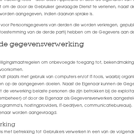
nt om de door de Gebruiker gevraagde Dienst te verlenen, naast de
worden aangegeven, indien daarvan sprake is.
jk voor Persoonsgegevens van derden die worden verkregen, gepub
zij toestemming van de derde partij hebben om de Gegevens aan de
n de gegevensverwerking
ligingsmaatregelen om onbevoegde toegang tot, bekendmaking, wi
 voorkomen.
t plaats met gebruik van computers en/of IT-tools, waarbij organ
ten op de aangegeven doelen. Naast de Eigenaar kunnen de Gege
t de verwerking belaste personen die zijn betrokken bij de exploit
teembeheer) of door de Eigenaar als Gegevensverwerkers aangesteld
rogramma's, hostingproviders, IT-bedrijven, communicatiebureaus). 
 Eigenaar worden aangevraagd.
rking
met betrekking tot Gebruikers verwerken in een van de volgende 