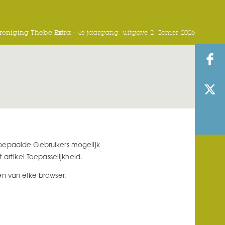
eniging Thebe Extra -
4e jaargang, uitgave 2, Zomer 2026
 bepaalde Gebruikers mogelijk
artikel Toepasselijkheid.
en van elke browser.