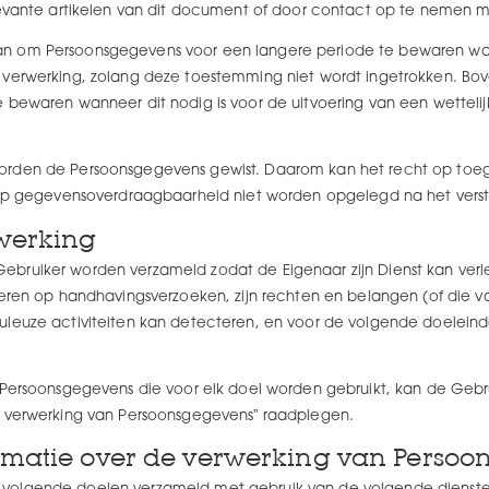
elevante artikelen van dit document of door contact op te nemen m
an om Persoonsgegevens voor een langere periode te bewaren w
 verwerking, zolang deze toestemming niet wordt ingetrokken. Bov
 bewaren wanneer dit nodig is voor de uitvoering van een wettelijk
orden de Persoonsgegevens gewist. Daarom kan het recht op toega
t op gegevensoverdraagbaarheid niet worden opgelegd na het verst
rwerking
bruiker worden verzameld zodat de Eigenaar zijn Dienst kan verle
geren op handhavingsverzoeken, zijn rechten en belangen (of die va
uleuze activiteiten kan detecteren, en voor de volgende doelein
e Persoonsgegevens die voor elk doel worden gebruikt, kan de Gebr
e verwerking van Persoonsgegevens” raadplegen.
ormatie over de verwerking van Perso