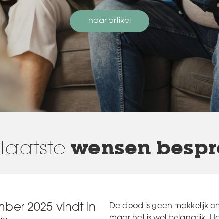
naar artikel
laatste
wensen bespr
er 2025 vindt in
De dood is geen makkelijk o
maar het is wel belangrijk. H