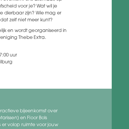
fscheid voor je? Wat wil je
e dierbaar zijn? Wie mag er
j dat zelf niet meer kunt?
lijk en wordt georganiseerd in
niging Thebe Extra.
7:00 uur
ilburg
ractieve bijeenkomst over
rissen) en Floor Bols
s er volop ruimte voor jouw