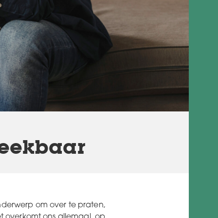
eekbaar
nderwerp om over te praten,
et overkomt ons allemaal, op