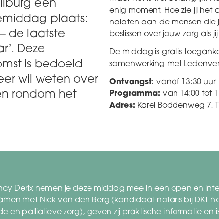
ilburg een
enig moment. Hoe zie jij het a
iemiddag plaats:
nalaten aan de mensen die j
– de laatste
beslissen over jouw zorg als ji
r’. Deze
De middag is gratis toeganke
omst is bedoeld
samenwerking met Ledenvere
er wil weten over
Ontvangst:
vanaf 13:30 uur
en rondom het
Programma:
van 14:00 tot 1
Adres:
Karel Boddenweg 7, T
ancy Derix nemen je deze middag mee in een open en inte
men met Nick van den Berg (kandidaat-notaris bij DKT nota
 en palliatieve zorg), geven zij praktische informatie en i