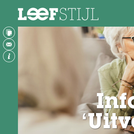
In
‘Uit