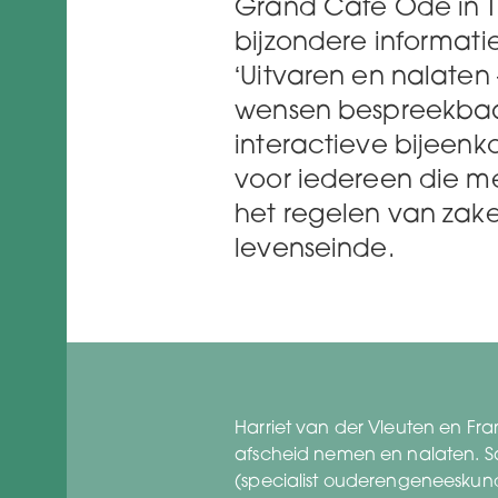
Grand Café Ode in T
bijzondere informat
‘Uitvaren en nalaten 
wensen bespreekbaa
interactieve bijeenk
voor iedereen die me
het regelen van zak
levenseinde.
Harriet van der Vleuten en Fr
afscheid nemen en nalaten. Sa
(specialist ouderengeneeskunde