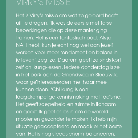
VIRRY’S MISSIE
Het is Virry’s missie om wat ze geleerd heeft
uit te dragen. ‘Ik was de eerste met forse
beperkingen die op deze manier ging
trainen. Het is een fantastisch pad. Als je
NAH hebt, kun je echt nog wel aan jezelf
werken voor meer rendement en balans in
je leven’, zegt ze. Daarom geeft ze sinds kort
zelf chi kung-lessen. Iedere donderdag is ze
in het park aan de Griendweg in Sleeuwijk,
waar geïnteresseerden met haar mee
kunnen doen. ‘Chi kung is een
laagdrempelige kennismaking met Taoïsme.
Het geeft soepelheid en ruimte in lichaam
en geest. Ik geef er les in om de wereld
mooier en gezonder te maken. Ik heb mijn
situatie geaccepteerd en maak er het beste
van. Het is nog steeds enorm balanceren,