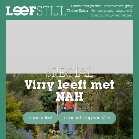
Online magazine Ledenvereniging
Thebe Extra -
3e jaargang, uitgave 2,
Special Rouw en Verlies
SPECIAL
Virry leeft met
NAH
naar artikel
naar het blog van Virry