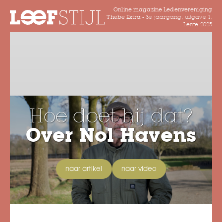
Online magazine Ledenvereniging
Thebe Extra -
3e jaargang, uitgave 1,
Lente 2025
Hoe doet hij dat?
Over Nol Havens
naar artikel
naar video