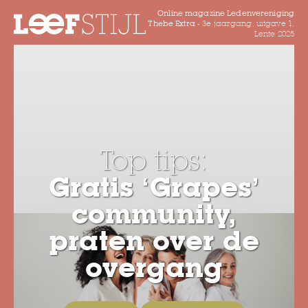
Online magazine Ledenvereniging
Thebe Extra -
3e jaargang, uitgave 1,
Lente 2025
Top tips:
Gratis ‘Grapes’
community,
praten over de
overgang