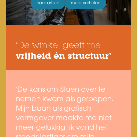
naar artikel
meer verhalen
‘De winkel geeft me
vrijheid én structuur’
‘De kans om Stuen over te
nemen kwam als geroepen.
Mijn baan als grafisch
vormgever maakte me niet
meer gelukkig, ik vond het