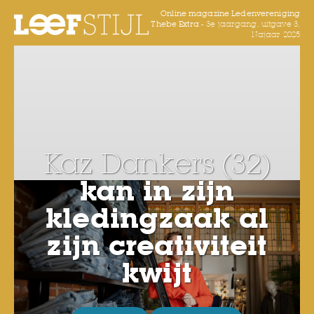
Online magazine Ledenvereniging
Thebe Extra -
3e jaargang, uitgave 3,
Najaar 2025
Kaz Dankers (32)
kan in zijn
kledingzaak al
zijn creativiteit
kwijt