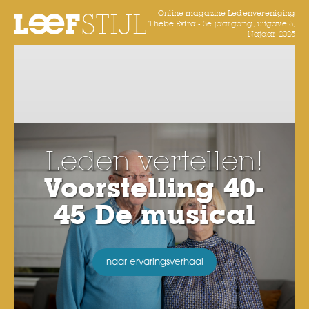
Online magazine Ledenvereniging
Thebe Extra -
3e jaargang, uitgave 3,
Najaar 2025
Leden vertellen!
Voorstelling 40-
45 De musical
naar ervaringsverhaal