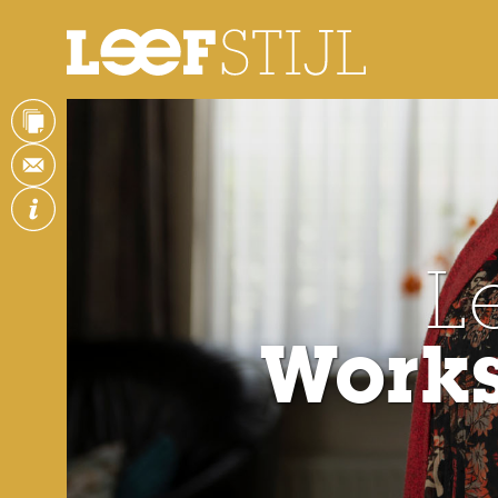
L
Works