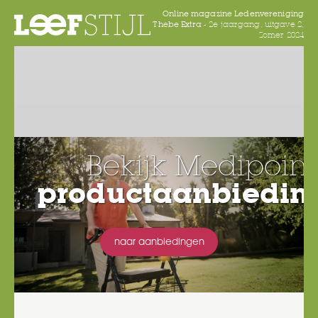
Online magazine Ledenvereniging
Thebe Extra -
2e jaargang, uitgave 2,
Zomer 2024
Bekijk Medipoint
productaanbiedin
naar aanbiedingen