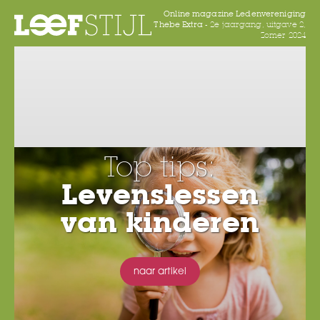
Online magazine Ledenvereniging
Thebe Extra -
2e jaargang, uitgave 2,
Zomer 2024
Top tips:
Levenslessen
van kinderen
naar artikel