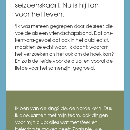
seizoenskaart. Nu is hij fan
voor het leven.
‘Ik was meteen gegrepen door de sfeer, die
voelde als een vriendschapsband. Dat ons-
kent-ons-gevoel dat ook in het clublied zit,
maakten ze echt waar. Ik dacht: waarom
het ver zoeken als het ook om de hoek kan?
En zo is de liefde voor de club, en vooral de
liefde voor het samenzijn, gegroeid.
Ik ben van de KingSide, de harde kern. Dus
ik doe, samen met mijn team, ook dingen
voor mijn club: alles wat met sfeer en
beleving te maken heeft. Zoals nieuwe