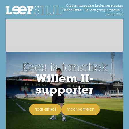
Online magazine Ledenvereniging
Thebe Extra -
3e jaargang, uitgave 2,
Zomer 2025
Kees is fanatiek
Willem II-
supporter
naar artikel
meer verhalen