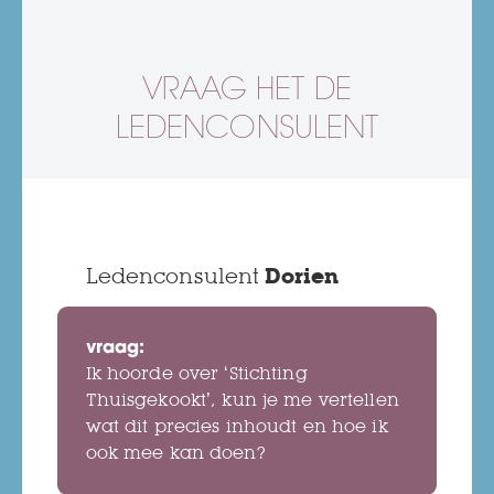
VRAAG HET DE
LEDENCONSULENT
Ledenconsulent
Dorien
vraag:
Ik hoorde over ‘Stichting
Thuisgekookt’, kun je me vertellen
wat dit precies inhoudt en hoe ik
ook mee kan doen?