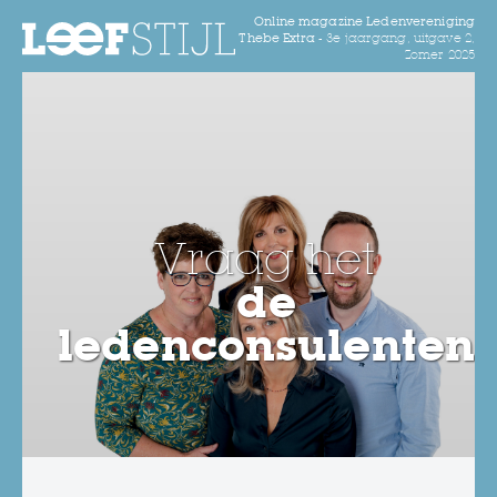
Online magazine Ledenvereniging
Thebe Extra -
3e jaargang, uitgave 2,
Zomer 2025
Vraag het
de
ledenconsulenten