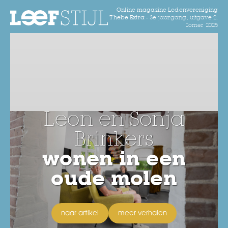
Online magazine Ledenvereniging
Thebe Extra -
3e jaargang, uitgave 2,
Zomer 2025
Leon en Sonja
Brinkers
wonen in een
oude molen
naar artikel
meer verhalen