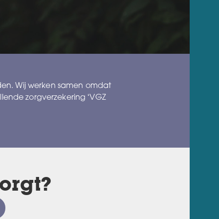
den. Wij werken samen omdat
llende zorgverzekering ‘VGZ
orgt?