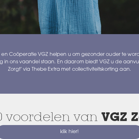
a en Coöperatie VGZ helpen u om gezonder ouder te wor
oog in ons vaandel staan. En daarom biedt VGZ u de aanvu
Zorgt’ via Thebe Extra met collectiviteitskorting aan.
0 voordelen van
VGZ Z
klik hier!