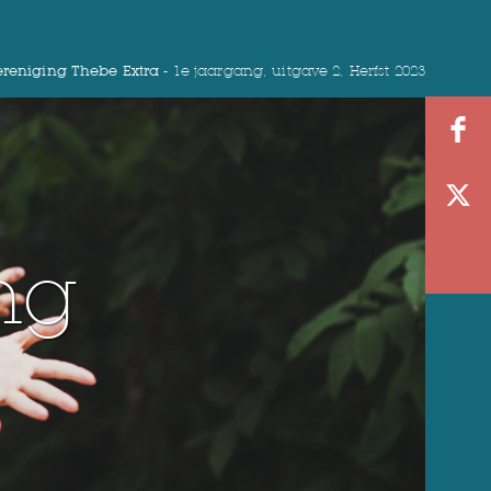
reniging Thebe Extra -
1e jaargang, uitgave 2, Herfst 2023
ng