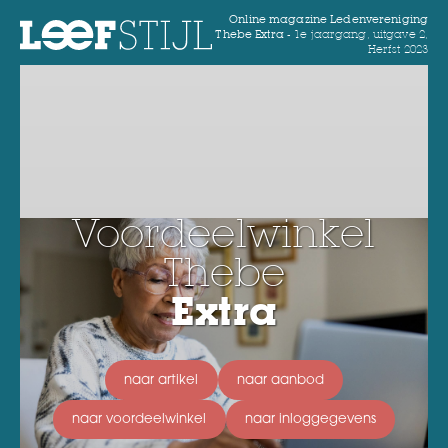
Online magazine Ledenvereniging
Thebe Extra -
1e jaargang, uitgave 2,
Herfst 2023
Voordeelwinkel
Thebe
Extra
naar artikel
naar aanbod
naar voordeelwinkel
naar inloggegevens