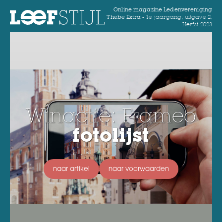
Online magazine Ledenvereniging
Thebe Extra -
1e jaargang, uitgave 2,
Herfst 2023
Winactie: Frameo
fotolijst
naar artikel
naar voorwaarden