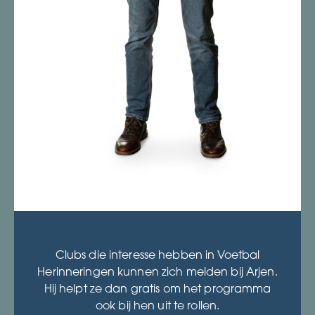
Clubs die interesse hebben in Voetbal
Herinneringen kunnen zich melden bij Arjen.
Hij helpt ze dan gratis om het programma
ook bij hen uit te rollen.