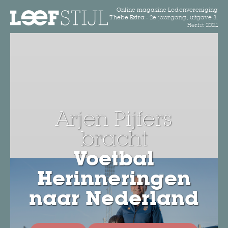
Online magazine Ledenvereniging
Thebe Extra -
2e jaargang, uitgave 3,
Herfst 2024
Arjen Pijfers
bracht
Voetbal
Herinneringen
naar Nederland