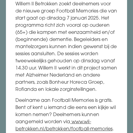
Willem II Betrokken zoekt deelnemers voor
de nieuwe groep Football Memories die van
start gaat op dinsdag 7 januari 2025. Het
programma richt zich vooral op ouderen
(65+) die kampen met eenzaamheid en/of
(beginnende) dementie. Begeleiders en
mantelzorgers kunnen indien gewenst bij de
sessies aansluiten. De sessies worden
tweewekelijks gehouden op dinsdag vanaf
14.30 uur. Willem II werkt in dit project samen
met Alzheimer Nederland en andere
partners, zoals Bonheur Horeca Groep,
Rofianda en lokale zorginstellingen.
Deelname aan Football Memories is gratis.
Bent of kent u iemand die eens een kijkje wil
komen nemen? Deelnemers kunnen
aangemeld worden via
www.wii-
betrokken.nl/betrokken/football-memories
.