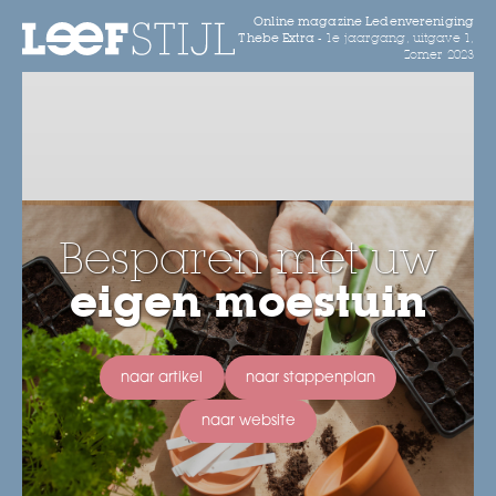
Online magazine Ledenvereniging
Thebe Extra -
1e jaargang, uitgave 1,
Zomer 2023
Besparen met uw
eigen moestuin
naar artikel
naar stappenplan
naar website