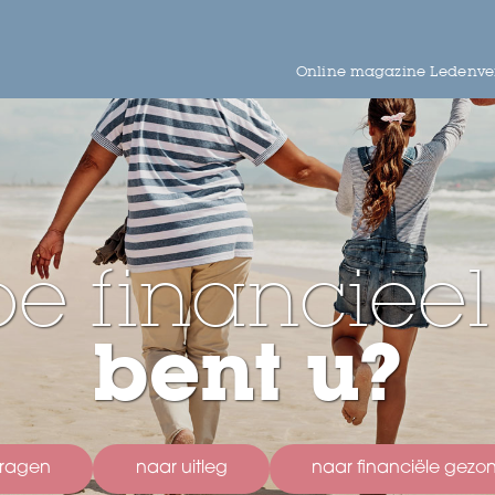
Online magazine Ledenver
e financieel 
bent u?
vragen
naar uitleg
naar financiële gez