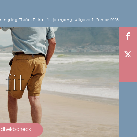
eniging Thebe Extra -
1e jaargang, uitgave 1, Zomer 2023
fit
ondheidscheck