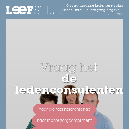
Online magazine Ledenvereniging
Thebe Extra -
1e jaargang, uitgave 1,
Zomer 2023
Vraag het
de
ledenconsulenten
naar digitaal nalatenschap
naar mantelzorgcompliment