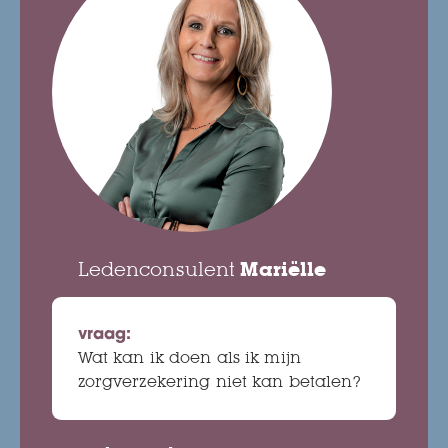
Ledenconsulent
Mariëlle
vraag:
Wat kan ik doen als ik mijn
zorgverzekering niet kan betalen?