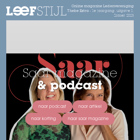
Online magazine Ledenvereniging
Thebe Extra -
1e jaargang, uitgave 1,
Zomer 2023
Saar magazine
& podcast
naar podcast
naar artikel
naar korting
naar saar magazine