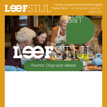
Online magazine Ledenvereniging
Thebe Extra -
2e jaargang, uitgave 1,
Lente 2024
INHOUD
EDITIE 1
Thema: Oog voor elkaar