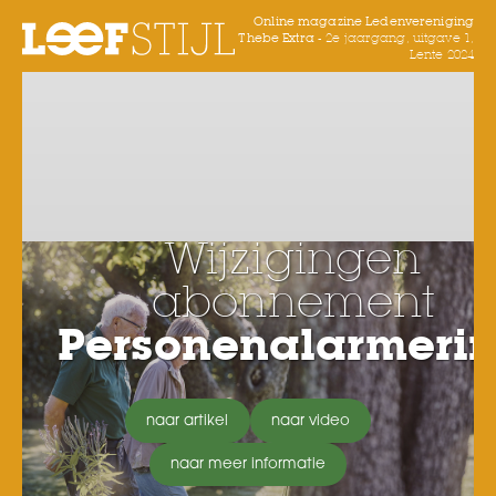
Online magazine Ledenvereniging
Thebe Extra -
2e jaargang, uitgave 1,
Lente 2024
Wijzigingen
abonnement
Personenalarmeri
naar artikel
naar video
naar meer informatie