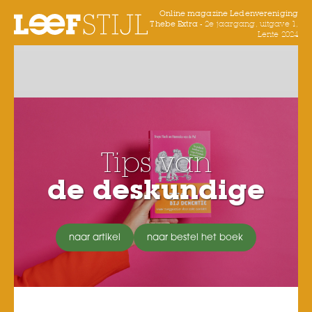
Online magazine Ledenvereniging
Thebe Extra -
2e jaargang, uitgave 1,
Lente 2024
Tips van
de deskundige
naar artikel
naar bestel het boek