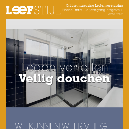
Online magazine Ledenvereniging
Thebe Extra -
2e jaargang, uitgave 1,
Lente 2024
Leden vertellen
Veilig douchen
WE KUNNEN WEER VEILIG