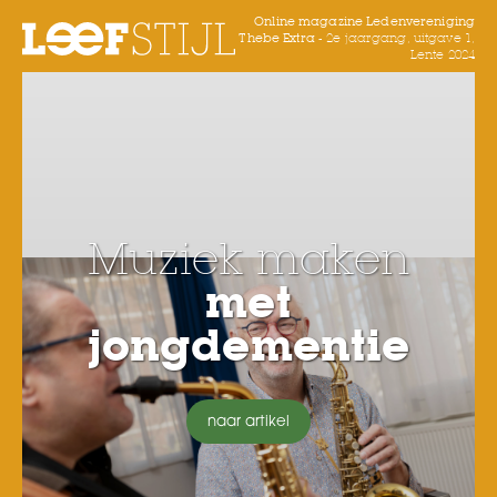
Online magazine Ledenvereniging
Thebe Extra -
2e jaargang, uitgave 1,
Lente 2024
Muziek maken
met
jongdementie
naar artikel