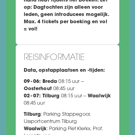
hand hebt tijdens het boeken. Let
op: Dagtochten zijn alleen voor
leden, geen introducees mogelijk.
Max. 4 tickets per boeking en vol
= vol!
REISINFORMATIE
Data, opstapplaatsen en -tijden:
09 - 06: Breda
08:15 uur –
Oosterhout
08:45 uur
02 - 07: Tilburg
08:15 uur –
Waalwijk
08:45 uur
Tilburg
: Parking Stappegoor,
IJssportcentrum Tilburg
Waalwijk
: Parking Piet Klerkx, Prof.