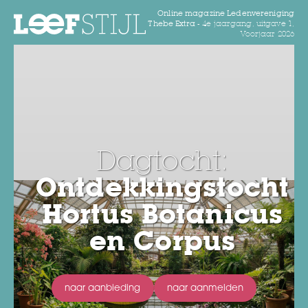
Online magazine Ledenvereniging
Thebe Extra -
4e jaargang, uitgave 1,
Voorjaar 2026
Dagtocht:
Ontdekkingstocht
Hortus Botanicus
en Corpus
naar aanbieding
naar aanmelden