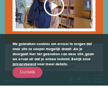
We gebruiken cookies om ervoor te zorgen dat
onze site zo soepel mogelijk draait. Als je
Het Stimuleringsfonds
doorgaat met het gebruiken van deze site, gaan
we ervan uit dat je ermee instemt. Bekijk onze
Heb je ook een mooi initiatief en wil je een
privacybeleid
voor meer details.
bijdrage aanvragen?
Duidelijk
Dat kan via:
www.thebe-
extra.nl/stimuleringsfonds
naar video