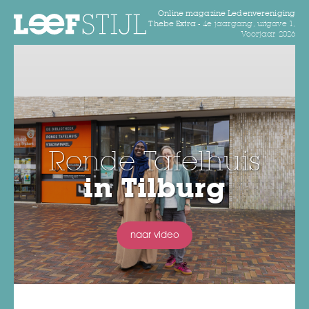
Online magazine Ledenvereniging
Thebe Extra -
4e jaargang, uitgave 1,
Voorjaar 2026
Ronde Tafelhuis
in Tilburg
naar video