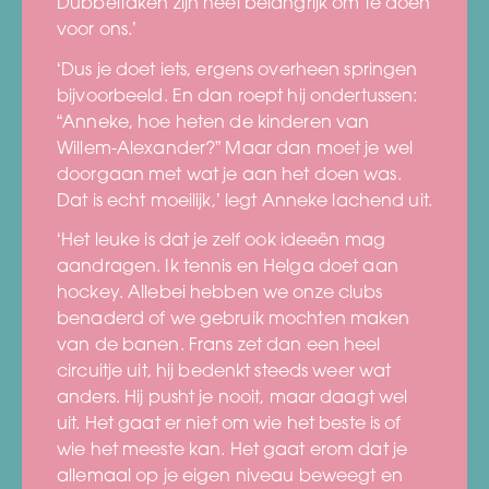
Dubbeltaken zijn heel belangrijk om te doen
voor ons.’
‘Dus je doet iets, ergens overheen springen
bijvoorbeeld. En dan roept hij ondertussen:
“Anneke, hoe heten de kinderen van
Willem-Alexander?” Maar dan moet je wel
doorgaan met wat je aan het doen was.
Dat is echt moeilijk,’ legt Anneke lachend uit.
‘Het leuke is dat je zelf ook ideeën mag
aandragen. Ik tennis en Helga doet aan
hockey. Allebei hebben we onze clubs
benaderd of we gebruik mochten maken
van de banen. Frans zet dan een heel
circuitje uit, hij bedenkt steeds weer wat
anders. Hij pusht je nooit, maar daagt wel
uit. Het gaat er niet om wie het beste is of
wie het meeste kan. Het gaat erom dat je
allemaal op je eigen niveau beweegt en