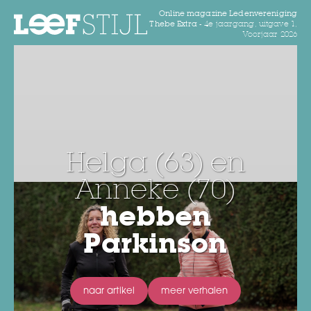
Online magazine Ledenvereniging
Thebe Extra -
4e jaargang, uitgave 1,
Voorjaar 2026
Helga (63) en
Anneke (70)
hebben
Parkinson
naar artikel
meer verhalen