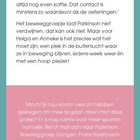
altijd nog even koffie. Dat contact is
minstens zo waardevol als de oefeningen.’
Het beweeggroepje laat Parkinson niet
verdwijnen, dat kan ook niet. Maar voor
Helga en Anneke is het precies wat het
moet zijn: een plek in de buitenlucht waar
ze in beweging blijven, iedere week weer én
met een hoop plezier!
Mocht jij nou enorm veel zin hebben
gekregen om mee te gaan doen met deze
groep?
Er is nog ruimte voor meer sporters
namelijk!
Bel of mail dan naar Parkinson
Beweeggroep Dongen, Frans Haarbosch