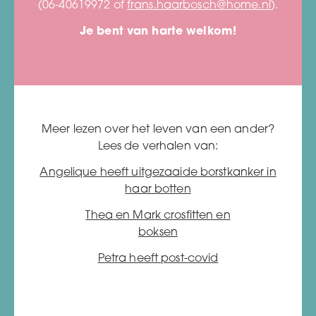
(06-40619972 of
frans.haarbosch@home.nl
).
Je bent van harte welkom!
Meer lezen over het leven van een ander?
Lees de verhalen van:
Angelique heeft uitgezaaide borstkanker in
haar botten
Thea en Mark crosfitten en
boksen
Petra heeft post-covid