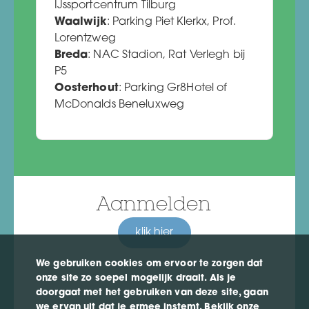
IJssportcentrum Tilburg
Waalwijk
: Parking Piet Klerkx, Prof.
Lorentzweg
Breda
: NAC Stadion, Rat Verlegh bij
P5
Oosterhout
: Parking Gr8Hotel of
McDonalds Beneluxweg
Aanmelden
klik hier
We gebruiken cookies om ervoor te zorgen dat
onze site zo soepel mogelijk draait. Als je
doorgaat met het gebruiken van deze site, gaan
we ervan uit dat je ermee instemt. Bekijk onze