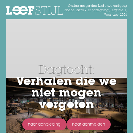
Online magazine Ledenvereniging
Thebe Extra -
4e jaargang, uitgave 1,
Voorjaar 2026
Dagtocht:
Verhalen die we
niet mogen
vergeten
naar aanbieding
naar aanmelden