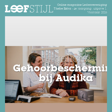
Online magazine Ledenvereniging
Thebe Extra -
4e jaargang, uitgave 1,
Voorjaar 2026
Uitgelicht!
Gehoorbeschermi
bij Audika