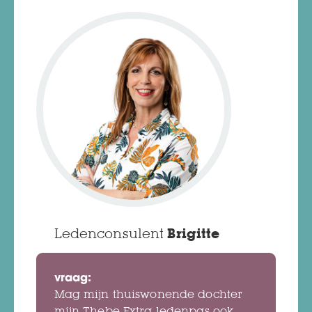
Ledenconsulent
Brigitte
vraag:
Mag mijn thuiswonende dochter