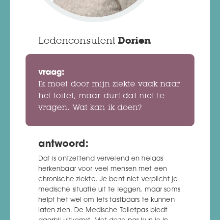
Ledenconsulent
Dorien
vraag:
Ik moet door mijn ziekte vaak naar
het toilet, maar durf dat niet te
vragen. Wat kan ik doen?
antwoord:
Dat is ontzettend vervelend en helaas
herkenbaar voor veel mensen met een
chronische ziekte. Je bent niet verplicht je
medische situatie uit te leggen, maar soms
helpt het wel om iets tastbaars te kunnen
laten zien. De Medische Toiletpas biedt