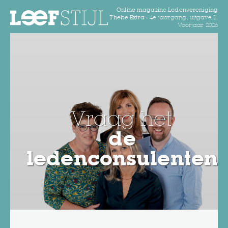
Online magazine Ledenvereniging
Thebe Extra -
4e jaargang, uitgave 1,
Voorjaar 2026
Vraag het
de
ledenconsulenten