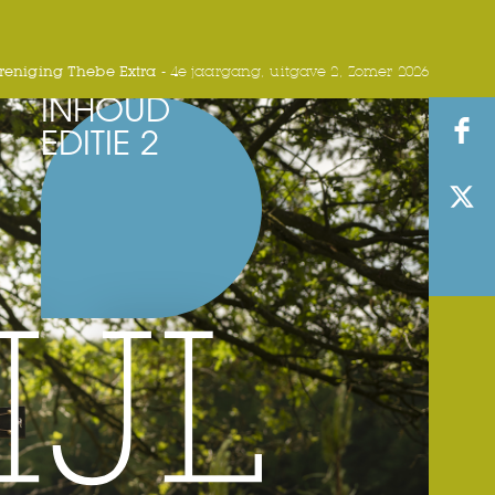
eniging Thebe Extra -
4e jaargang, uitgave 2, Zomer 2026
INHOUD
EDITIE 2