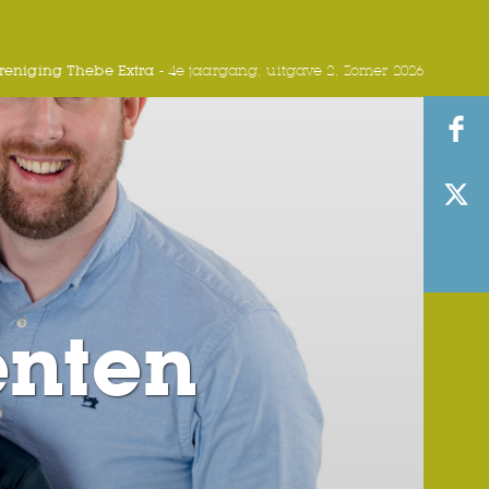
eniging Thebe Extra -
4e jaargang, uitgave 2, Zomer 2026
enten