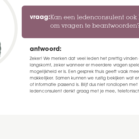
vraag:
Kan een ledenconsulent ook b
om vragen te beantwoorden
antwoord:
Zeker! We merken dat veel leden het prettig vinden 
langskomt, zeker wanneer er meerdere vragen spele
mogelijkheid er is. Een gesprek thuis geeft vaak meer
makkelijker. Samen kunnen we rustig bekijken wat e
of informatie passend is. Blijf dus niet rondlopen m
ledenconsulent denkt graag met je mee, telefonisch é