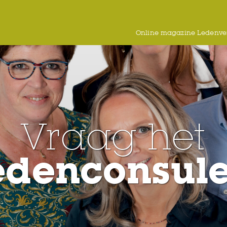
Online magazine Ledenver
Vraag het
edenconsul