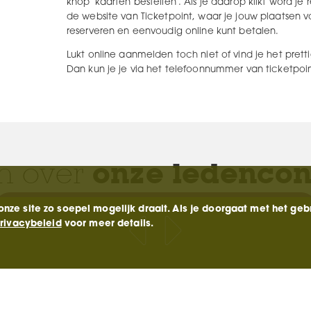
knop ‘kaarten bestellen’. Als je daarop klikt word j
de website van Ticketpoint, waar je jouw plaatsen 
reserveren en eenvoudig online kunt betalen.
Lukt online aanmelden toch niet of vind je het pret
Dan kun je je via het telefoonnummer van ticketpoi
n over
onze ledencon
klik hier
ze site zo soepel mogelijk draait. Als je doorgaat met het geb
rivacybeleid
voor meer details.