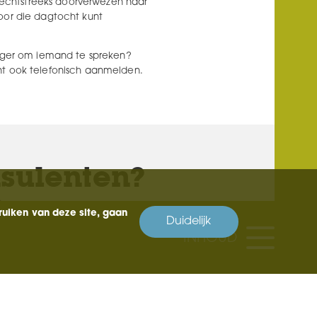
e rechtstreeks doorverwezen naar
voor die dagtocht kunt
tiger om iemand te spreken?
nt ook telefonisch aanmelden.
sulenten?
ruiken van deze site, gaan
Duidelijk
INHOUD