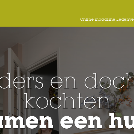
Online magazine Ledenver
ders en doch
kochten
amen een hu