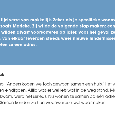
tijd verre van makkelijk. Zeker als je specifieke woo
t zoals Marieke.
Zij wilde de volgende stap maken: ee
s wilden
alvast voorsorteren op later, voor het geval 
s van elkaar leverden steeds weer nieuwe
hindernisse
len ze één adres.
ak
rap: ‘Anders kopen we toch gewoon samen een huis.’ Het
 eindigden. Altijd was er wel iets wat in de weg stond. M
p kwam, werd het serieus. Nu wonen ze samen op één adre
m. Samen konden ze hun woonwensen wel waarmaken.