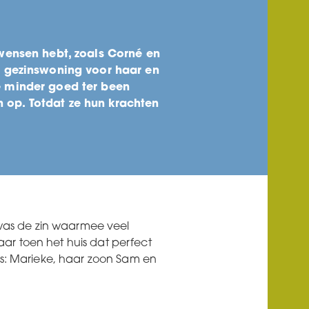
nwensen hebt, zoals Corné en
n gezinswoning voor haar en
ze minder goed ter been
n op. Totdat ze hun krachten
 was de zin waarmee veel
aar toen het huis dat perfect
s: Marieke, haar zoon Sam en