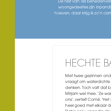
De rest van de benedenver
woongedeeltes zijn inpandi
hoeven, daar krijg ik zo’n c
HECHTE 
Met twee gezinnen on
vraagt om waterdichte 
denken. Toch valt dat b
Mirjam wel mee. ‘Ze waren
ons’, vertelt Corné. ‘He
heel goed met elkaar d