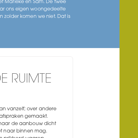
et Marieke en Sam. De twee
naar ons eigen woongedeelte
 zolder komen we niet. Dat is
E RUIMTE
n vanzelf; over andere
 afspraken gemaakt.
r naar de aanbouw dicht
iet naar binnen mag.