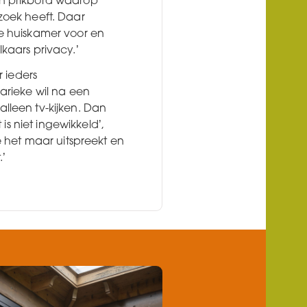
n prikbord waarop
zoek heeft. Daar
e huiskamer voor en
kaars privacy.’
r ieders
arieke wil na een
leen tv-kijken. Dan
t is niet ingewikkeld’,
e het maar uitspreekt en
.’