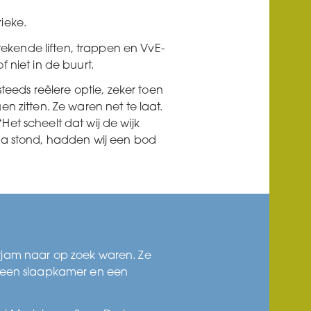
ieke.
kende liften, trappen en VvE-
 niet in de buurt.
eds reëlere optie, zeker toen
en zitten. Ze waren net te laat.
Het scheelt dat wij de wijk
nda stond, hadden wij een bod
rjam naar op zoek waren. Ze
, een slaapkamer en een