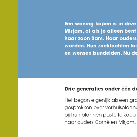
Een woning kopen is in deze 
Mirjam, of als je alleen ben
haar zoon Sam. Haar ouder
worden. Hun zoektochten lo
en wensen bundelden. Nu de
Drie generaties onder één d
Het begon eigenlijk als een g
gesprekken over verhuisplannen
bij hun plannen paste te koo
haar ouders Corné en Mirja