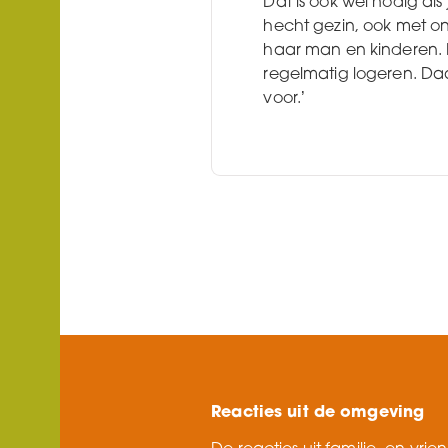
Dat is ook wel nodig als 
hecht gezin, ook met o
haar man en kinderen. 
regelmatig logeren. Da
voor.’
Reacties uit de omgeving