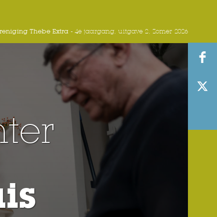
eniging Thebe Extra -
4e jaargang, uitgave 2, Zomer 2026
ter
is