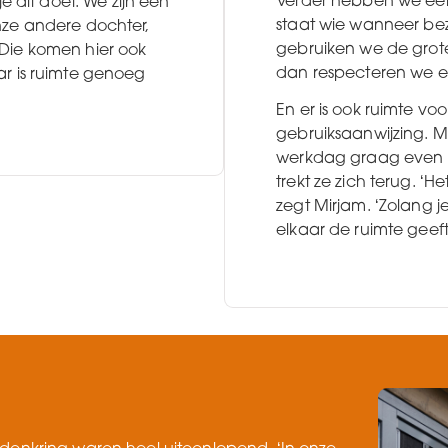
Verder hebben we ee
je dit doet. We zijn een
staat wie wanneer be
nze andere dochter,
gebruiken we de grot
Die komen hier ook
dan respecteren we el
ar is ruimte genoeg
En er is ook ruimte voo
gebruiksaanwijzing. M
werkdag graag even al
trekt ze zich terug. ‘He
zegt Mirjam. ‘Zolang j
elkaar de ruimte geeft