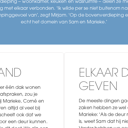
dieping – woonkamer, keuken en wasruimte – delen ze m
g met elkaar verbonden. ‘Ik wilde per se niet buitenom 
ampinggevoel van’, zegt Mirjam. ‘Op de bovenverdieping en
echt het domein van Sam en Marieke.’
BAND
ELKAAR D
GEVEN
der één dak wonen
afspraken, zou je
De meeste dingen gaa
ij Marieke, Corné en
zaken hebben ze wel
 altijd al veel bij
Marieke: ‘Als de deu
t scheelt ook dat we
is, weet Sam dat hij n
oor een deur kunnen.