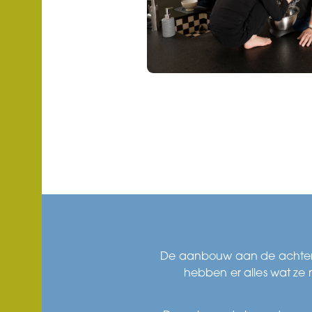
De aanbouw aan de achterka
hebben er alles wat ze