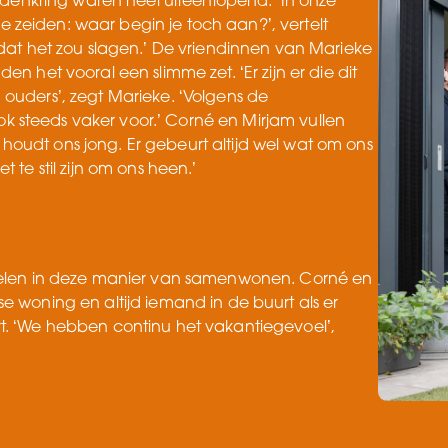
iendenkring waren heel uiteenlopend. ‘In onze
zeiden: waar begin je toch aan?’, vertelt
 dat het zou slagen.’ De vriendinnen van Marieke
en het vooral een slimme zet. ‘Er zijn er die dit
ouders’, zegt Marieke. ‘Volgens de
 steeds vaker voor.’ Corné en Mirjam vullen
oudt ons jong. Er gebeurt altijd wel wat om ons
 te stil zijn om ons heen.’
rdelen in deze manier van samenwonen. Corné en
e woning en altijd iemand in de buurt als er
t. ‘We hebben continu het vakantiegevoel’,