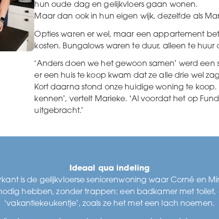
hun oude dag en gelijkvloers gaan wonen.
Maar dan ook in hun eigen wijk, dezelfde als Mar
Opties waren er wel, maar een appartement bete
kosten. Bungalows waren te duur, alleen te huur of
‘Anders doen we het gewoon samen’ werd een ste
er een huis te koop kwam dat ze alle drie wel zag
Kort daarna stond onze huidige woning te koop. ‘
kennen’, vertelt Marieke. ‘Al voordat het op Fu
uitgebracht.’
Ideaal qua indeling
nt is de gelijkvloerse seniorenwoning waar Corné en Mi
 nodig hebben, zonder trappen: een badkamer met toilet
‘vakantiekeukentje’, zoals ze het met een lach noemen.