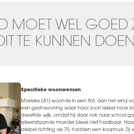
ND MOET WEL GOED 
DIT TE KUNNEN DOEN
Specifieke woonwensen
Marieke (41) woonde in een flat, aan het eind van
een gezinswoning waar haar zoon lekker naar bu
dezelfde wijk, omdat hij daar ook naar school ga
alleenstaande moeder bleek niet haalbaar. Haa
allebei richting de 70, hadden een koophuis. Zij 