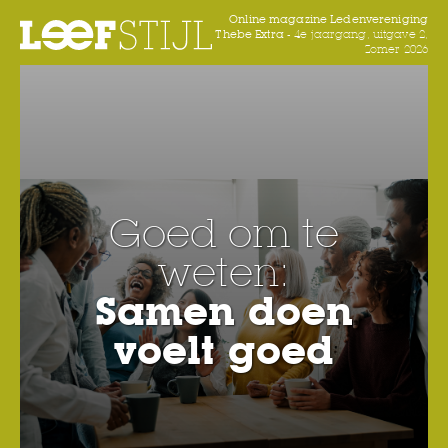
Online magazine Ledenvereniging
Thebe Extra -
4e jaargang, uitgave 2,
Zomer 2026
Goed om te
weten:
Samen doen
voelt goed