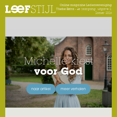
Online magazine Ledenvereniging
Thebe Extra -
4e jaargang, uitgave 2,
Zomer 2026
Michelle kiest
voor God
naar artikel
meer verhalen