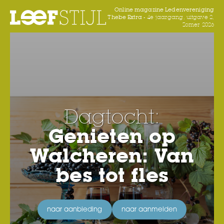
Online magazine Ledenvereniging
Thebe Extra -
4e jaargang, uitgave 2,
Zomer 2026
Dagtocht:
Genieten op
Walcheren: Van
bes tot fles
naar aanbieding
naar aanmelden