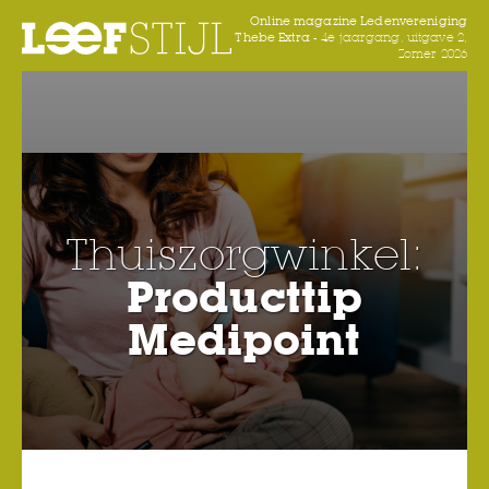
Online magazine Ledenvereniging
Thebe Extra -
4e jaargang, uitgave 2,
Zomer 2026
Thuiszorgwinkel:
Producttip
Medipoint